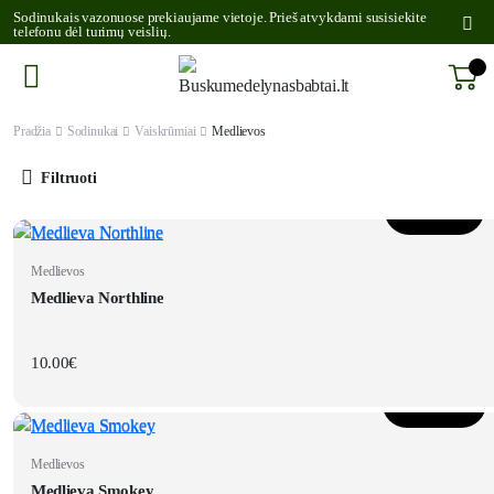
Sodinukais vazonuose prekiaujame vietoje. Prieš atvykdami susisiekite
telefonu dėl turimų veislių.
Pradžia
Sodinukai
Vaiskrūmiai
Medlievos
Filtruoti
Daugiau
Medlievos
Medlieva Northline
10.00
€
Į krepšelį
Medlievos
Medlieva Smokey