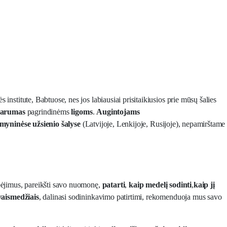
 institute, Babtuose, nes jos labiausiai prisitaikiusios prie mūsų šalies
parumas
pagrindinėms
ligoms
.
Augintojams
imyninėse
užsienio
šalyse
(Latvijoje, Lenkijoje, Rusijoje), nepamirštame
ebėjimus, pareikšti savo nuomonę,
patarti
,
kaip medelį sodinti
,
kaip jį
 vaismedžiais
, dalinasi sodininkavimo patirtimi, rekomenduoja mus savo