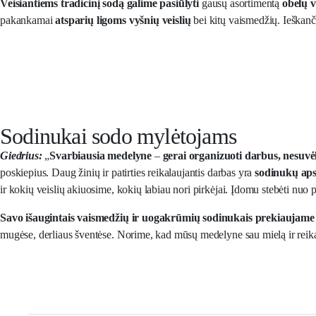
Veisiantiems tradicinį sodą
galime pasiūlyti
gausų asortimentą
obelų v
pakankamai
atsparių ligoms vyšnių veislių
bei kitų vaismedžių. Ieškan
Sodinukai sodo mylėtojams
Giedrius:
„
Svarbiausia medelyne
–
gerai organizuoti darbus, nesuvėlu
poskiepius. Daug žinių ir patirties reikalaujantis darbas yra
sodinukų aps
ir kokių veislių akiuosime, kokių labiau nori pirkėjai. Įdomu stebėti nuo 
Savo išaugintais vaismedžių ir uogakrūmių sodinukais prekiaujame 
mugėse, derliaus šventėse. Norime, kad mūsų medelyne sau mielą ir reika