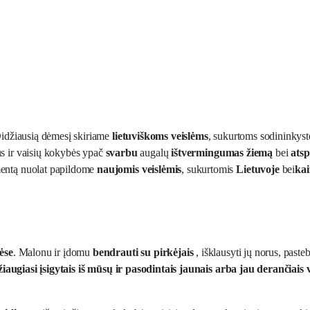
Didžiausią dėmesį skiriame
lietuviškoms veislėms
, sukurtoms sodininkystės
aus ir vaisių kokybės ypač
svarbu
augalų
ištvermingumas žiemą
bei
ats
mentą nuolat papildome
naujomis veislėmis
, sukurtomis
Lietuvoje
bei
ka
ėse
. Malonu ir įdomu
bendrauti su pirkėjais
, išklausyti jų norus, past
žiaugiasi įsigytais iš mūsų ir pasodintais jaunais arba jau derančiais