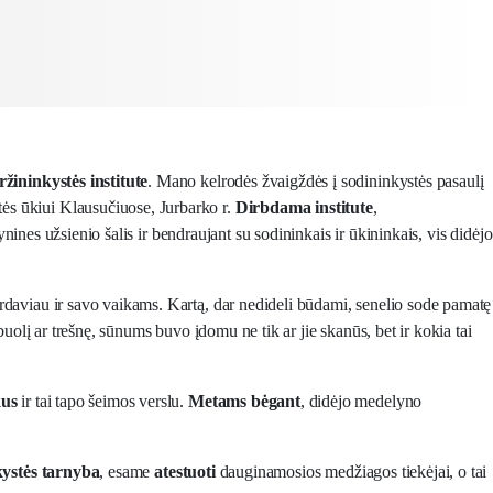
žininkystės institute
. Mano kelrodės žvaigždės į sodininkystės pasaulį
ės ūkiui Klausučiuose, Jurbarko r.
Dirbdama institute
,
ines užsienio šalis ir bendraujant su sodininkais ir ūkininkais, vis didėjo
perdaviau ir savo vaikams. Kartą, dar nedideli būdami, senelio sode pamatę
uolį ar trešnę, sūnums buvo įdomu ne tik ar jie skanūs, bet ir kokia tai
kus
ir tai tapo šeimos verslu.
Metams bėgant
, didėjo medelyno
ystės tarnyba
, esame
atestuoti
dauginamosios medžiagos tiekėjai, o tai