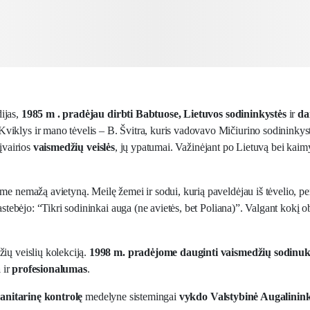
ijas,
1985 m
. pradėjau dirbti Babtuose, Lietuvos sodininkystės
ir
dar
iklys ir mano tėvelis – B. Švitra, kuris vadovavo Mičiurino sodininkyst
 įvairios
vaismedžių veislės
, jų ypatumai. Važinėjant po Lietuvą bei kaimyn
sėme nemažą avietyną. Meilę žemei ir sodui, kurią paveldėjau iš tėvelio, 
stebėjo: “Tikri sodininkai auga (ne avietės, bet Poliana)”. Valgant kokį ob
ių veislių kolekciją.
1998 m
. pradėjome dauginti vaismedžių sodinu
a
ir
profesionalumas
.
sanitarinę kontrolę
medelyne sistemingai
vykdo Valstybinė Augalinink