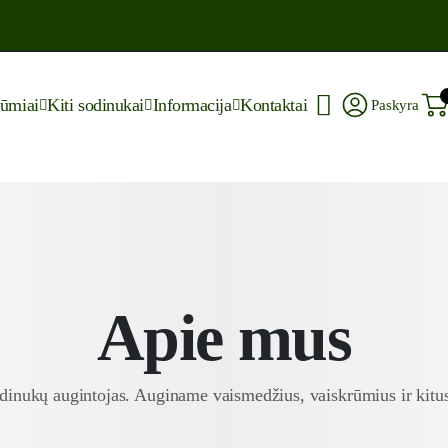
rūmiai
Kiti sodinukai
Informacija
Kontaktai
Paskyra
Apie mus
sodinukų augintojas. Auginame vaismedžius, vaiskrūmius ir kitu