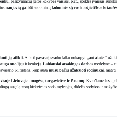
eislių
, pasižyminčių geros kokybės vaisiais, platų spektrą įvairaus suno
čius
naujovių
gal būt sudomintų
koloninės slyvos
ir
azijietiškos kriaušė
oti jų atlikti
. Anksti pavasarį svarbu laiku nukarpyti „ant akutės“ užaki
auga nuo ligų
ir kenkėjų.
Labiausiai atsakingas darbas
medelyne – ta
pavasario iki rudens, kaip auga
mūsų pačių užakiuoti sodinukai
, matyti
visoje Lietuvoje
:
mugėse
,
turgavietėse
ir
iš namų
. Kviečiame Jus apsi
lingą augalą rastų kiekvienas sodo mylėtojas, didelės sodybos ir mažyčio