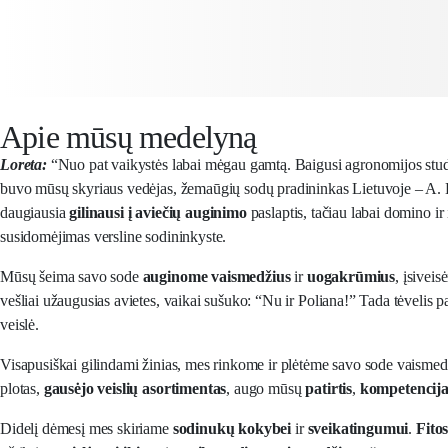
Apie mūsų medelyną
Loreta:
“Nuo pat vaikystės labai mėgau gamtą. Baigusi agronomijos stud
buvo mūsų skyriaus vedėjas, žemaūgių sodų pradininkas Lietuvoje – A. Kv
daugiausia
gilinausi į aviečių auginimo
paslaptis, tačiau labai domino ir
susidomėjimas versline sodininkyste.
Mūsų šeima savo sode
auginome
vaismedžius
ir
uogakrūmius
, įsivei
vešliai užaugusias avietes, vaikai sušuko: “Nu ir Poliana!” Tada tėvelis pa
veislė.
Visapusiškai gilindami žinias, mes rinkome ir plėtėme savo sode vaismedž
plotas,
gausėjo veislių asortimentas
, augo mūsų
patirtis
,
kompetencij
Didelį dėmesį mes skiriame
sodinukų
kokybei
ir
sveikatingumui
.
Fito