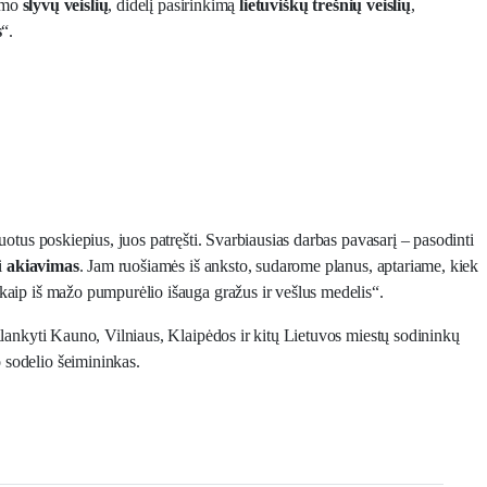
kimo
slyvų veislių
, didelį pasirinkimą
lietuviškų trešnių veislių
,
s
“.
uotus poskiepius, juos patręšti. Svarbiausias darbas pavasarį – pasodinti
i
akiavimas
. Jam ruošiamės iš anksto, sudarome planus, aptariame, kiek
 kaip iš mažo pumpurėlio išauga gražus ir vešlus medelis“.
lankyti Kauno, Vilniaus, Klaipėdos ir kitų Lietuvos miestų sodininkų
 sodelio šeimininkas.