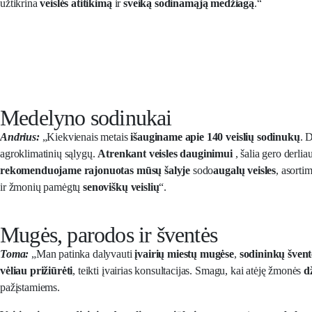
užtikrina
veislės atitikimą
ir
sveiką
sodinamąją medžiagą
.“
Medelyno sodinukai
Andrius:
„Kiekvienais metais
išauginame apie 140 veislių sodinukų
. 
agroklimatinių sąlygų.
Atrenkant veisles dauginimui
, šalia gero derli
rekomenduojame
rajonuotas
mūsų šalyje
sodo
augalų veisles
, asorti
ir žmonių pamėgtų
senoviškų veislių
“.
Mugės, parodos ir šventės
Toma:
„Man patinka dalyvauti
įvairių miestų mugėse
,
sodininkų švent
vėliau prižiūrėti
, teikti įvairias konsultacijas. Smagu, kai atėję žmonės
d
pažįstamiems.