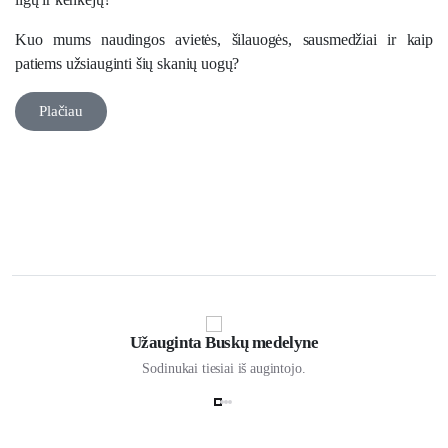
Kuo mums naudingos aviet
ės
,
š
ilauog
ė
s, sausmed
ž
iai
ir kaip
patiems užsiauginti šių skanių uogų
?
Plačiau
Užauginta Buskų medelyne
Sodinukai tiesiai iš augintojo.