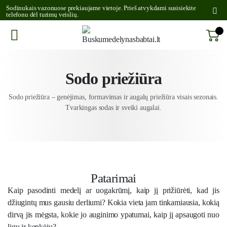
Sodinukais vazonuose prekiaujame vietoje. Prieš atvykdami susisiekite
telefonu dėl turimų veislių.
Sodo priežiūra
Sodo priežiūra – genėjimas, formavimas ir augalų priežiūra visais sezonais.
Tvarkingas sodas ir sveiki augalai.
Patarimai
Kaip pasodinti medelį ar uogakrūmį, kaip jį prižiūrėti, kad jis
džiugintų mus gausiu derliumi
?
Kokia vieta jam tinkamiausia, kokią
dirvą jis mėgsta, kokie jo auginimo ypatumai
, k
aip jį apsaugoti nuo
ligų ir kenkėjų
?