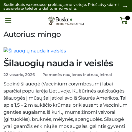
Sodinukais vazonuose prekiaujame vietoje. Prieš atvykdami
susisiekite telefonu dėl turimų veislių.
Autorius:
mingo
Šilauogių nauda ir veislės
22 vasario, 2026
Pramonės naujienos ir atnaujinimai
Sodinė šilauogė (Vaccinium corymbosum) labai
sparčiai populiarėja Lietuvoje. Kultūrinės aukštaūgės
šilauogės į mūsų šalį atkeliavo iš Šiaurės Amerikos. Tai
apie 1,5 – 2 m aukščio krūmas, priklausantis Vaccinium
genties augalams, iš kurių mums žinomi vaivorai
(girtuoklės), bruknės, mėlynės, spanguolės. Šilauogė
yra ilgaamžis erikinių šeimos augalas, galintis gyventi