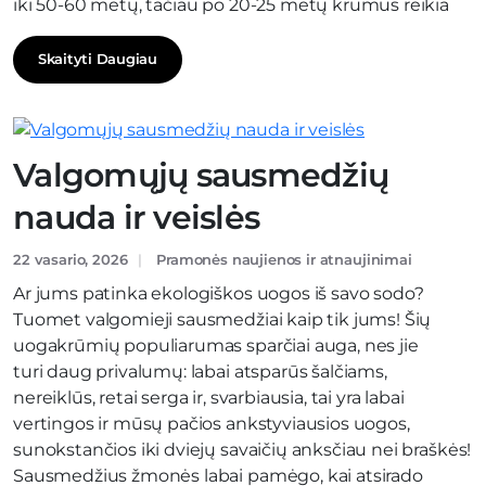
iki 50-60 metų, tačiau po 20-25 metų krūmus reikia
Skaityti Daugiau
Valgomųjų sausmedžių
nauda ir veislės
22 vasario, 2026
Pramonės naujienos ir atnaujinimai
Ar jums patinka ekologiškos uogos iš savo sodo?
Tuomet valgomieji sausmedžiai kaip tik jums! Šių
uogakrūmių populiarumas sparčiai auga, nes jie
turi daug privalumų: labai atsparūs šalčiams,
nereiklūs, retai serga ir, svarbiausia, tai yra labai
vertingos ir mūsų pačios ankstyviausios uogos,
sunokstančios iki dviejų savaičių anksčiau nei braškės!
Sausmedžius žmonės labai pamėgo, kai atsirado