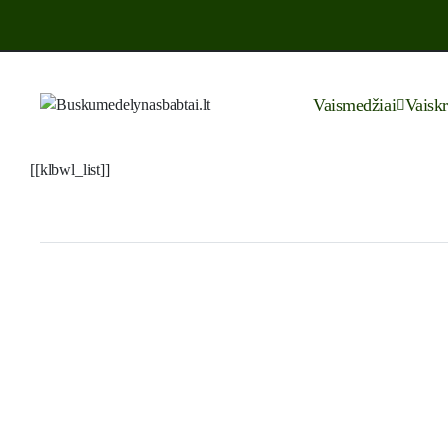
Vaismedžiai
Vaisk
[[klbwl_list]]