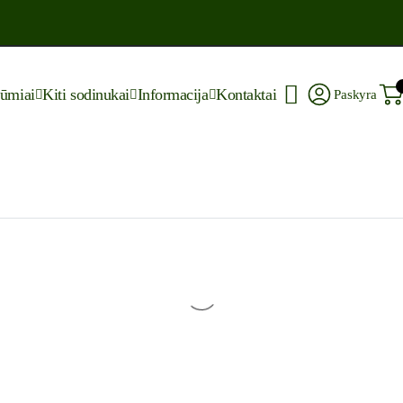
rūmiai
Kiti sodinukai
Informacija
Kontaktai
Paskyra