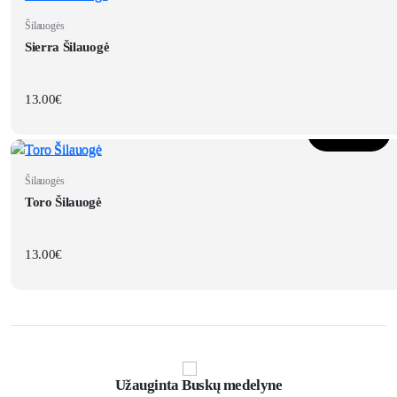
Šilauogės
Sierra Šilauogė
13.00
€
Į krepšelį
Šilauogės
Toro Šilauogė
13.00
€
Užauginta Buskų medelyne