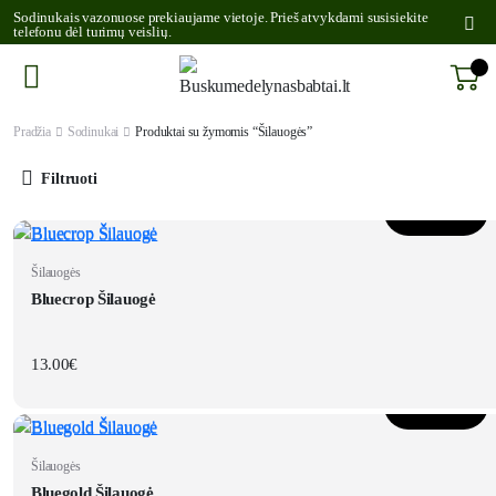
Sodinukais vazonuose prekiaujame vietoje. Prieš atvykdami susisiekite
telefonu dėl turimų veislių.
Pradžia
Sodinukai
Produktai su žymomis “Šilauogės”
Filtruoti
Į krepšelį
Šilauogės
Bluecrop Šilauogė
13.00
€
Į krepšelį
Šilauogės
Bluegold Šilauogė