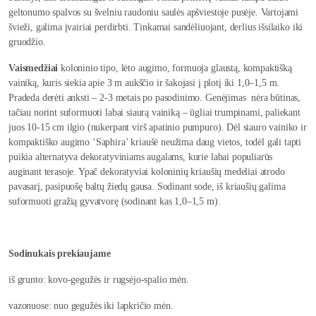
geltonumo spalvos su švelniu raudoniu saulės apšviestoje pusėje. Vartojami
švieži, galima įvairiai perdirbti. Tinkamai sandėliuojant, derlius išsilaiko iki
gruodžio.
Vaismedžiai
koloninio tipo, lėto augimo, formuoja glaustą, kompaktišką
vainiką, kuris siekia apie 3 m aukščio ir šakojasi į plotį iki 1,0–1,5 m.
Pradeda derėti anksti – 2-3 metais po pasodinimo. Genėjimas nėra būtinas,
tačiau norint suformuoti labai siaurą vainiką – ūgliai trumpinami, paliekant
juos 10-15 cm ilgio (nukerpant virš apatinio pumpuro). Dėl siauro vainiko ir
kompaktiško augimo ‘Saphira’ kriaušė neužima daug vietos, todėl gali tapti
puikia alternatyva dekoratyviniams augalams, kurie labai populiarūs
auginant terasoje. Ypač dekoratyviai koloninių kriaušių medeliai atrodo
pavasarį, pasipuošę baltų žiedų gausa. Sodinant sode, iš kriaušių galima
suformuoti gražią gyvatvorę (sodinant kas 1,0–1,5 m).
Sodinukais prekiaujame
iš grunto: kovo-gegužės ir rugsėjo-spalio mėn.
vazonuose: nuo gegužės iki lapkričio mėn.