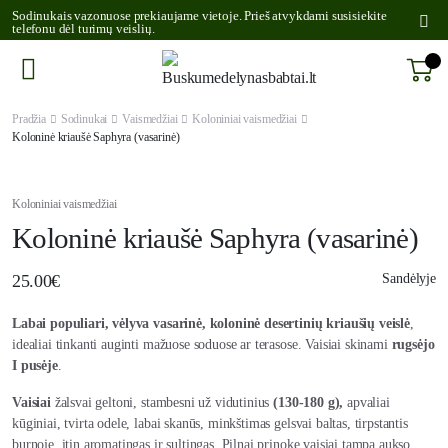
Sodinukais vazonuose prekiaujame vietoje. Prieš atvykdami susisiekite
telefonu dėl turimų veislių.
Pradžia
Sodinukai
Vaismedžiai
Koloniniai vaismedžiai
Koloninė kriaušė Saphyra (vasarinė)
Koloniniai vaismedžiai
Koloninė kriaušė Saphyra (vasarinė)
25.00
€
Sandėlyje
Labai populiari, vėlyva vasarinė, koloninė desertinių kriaušių veislė
,
idealiai tinkanti auginti mažuose soduose ar terasose. Vaisiai skinami
rugsėjo
I pusėje
.
Vaisiai
žalsvai geltoni, stambesni už vidutinius
(130-180 g),
apvaliai
kūginiai, tvirta odele, labai skanūs, minkštimas gelsvai baltas, tirpstantis
burnoje, itin aromatingas ir sultingas. Pilnai prinokę vaisiai tampa aukso