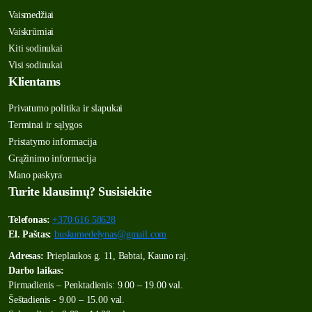
Vaismedžiai
Vaiskrūmiai
Kiti sodinukai
Visi sodinukai
Klientams
Privatumo politika ir slapukai
Terminai ir sąlygos
Pristatymo informacija
Grąžinimo informacija
Mano paskyra
Turite klausimų? Susisiekite
Telefonas:
+370 616 58628
El. Paštas:
buskumedelynas@gmail.com
Adresas:
Prieplaukos g. 11, Babtai, Kauno raj.
Darbo laikas:
Pirmadienis – Penktadienis: 9.00 – 19.00 val.
Šeštadienis - 9.00 – 15.00 val.