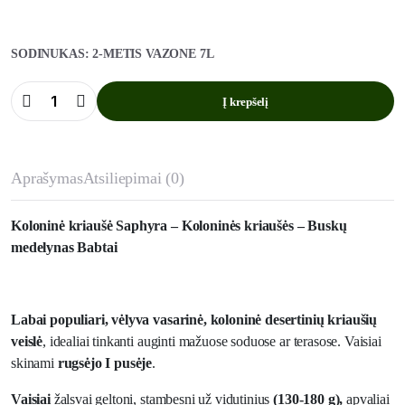
SODINUKAS: 2-METIS VAZONE 7L
Į krepšelį
Koloninė
kriaušė
Saphyra
(vasarinė)
kiekis
Aprašymas
Atsiliepimai (0)
Koloninė kriaušė Saphyra – Koloninės kriaušės – Buskų
medelynas Babtai
Labai populiari, vėlyva vasarinė, koloninė desertinių kriaušių
veislė
, idealiai tinkanti auginti mažuose soduose ar terasose. Vaisiai
skinami
rugsėjo I pusėje
.
Vaisiai
žalsvai geltoni, stambesni už vidutinius
(130-180 g),
apvaliai