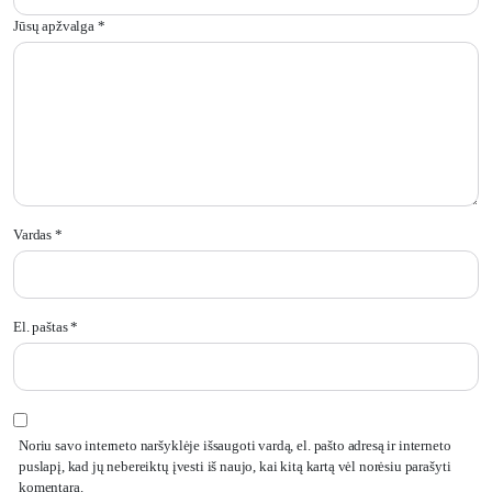
Jūsų apžvalga
*
Vardas
*
El. paštas
*
Noriu savo interneto naršyklėje išsaugoti vardą, el. pašto adresą ir interneto
puslapį, kad jų nebereiktų įvesti iš naujo, kai kitą kartą vėl norėsiu parašyti
komentarą.