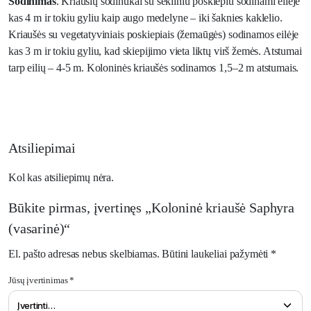
Sodinimas
. Kriaušių sodinukai su sėkliniu poskiepiu sodinami eilėje
kas 4 m ir tokiu gyliu kaip augo medelyne – iki šaknies kaklelio.
Kriaušės su vegetatyviniais poskiepiais (žemaūgės) sodinamos eilėje
kas 3 m ir tokiu gyliu, kad skiepijimo vieta liktų virš žemės. Atstumai
tarp eilių – 4-5 m. Koloninės kriaušės sodinamos 1,5–2 m atstumais.
Atsiliepimai
Kol kas atsiliepimų nėra.
Būkite pirmas, įvertinęs „Koloninė kriaušė Saphyra
(vasarinė)“
El. pašto adresas nebus skelbiamas.
Būtini laukeliai pažymėti
*
Jūsų įvertinimas
*