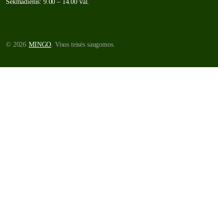
Sekmadienis: 9.00 – 14.00 val.
© 2026
MINGO
. Visos teisės saugomos.