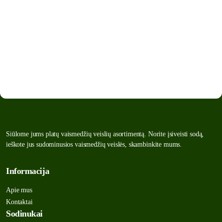
Siūlome jums platų vaismedžių veislių asortimentą. Norite įsiveisti sodą,
ieškote jus sudominusios vaismedžių veislės, skambinkite mums.
Informacija
Apie mus
Kontaktai
Sodinukai