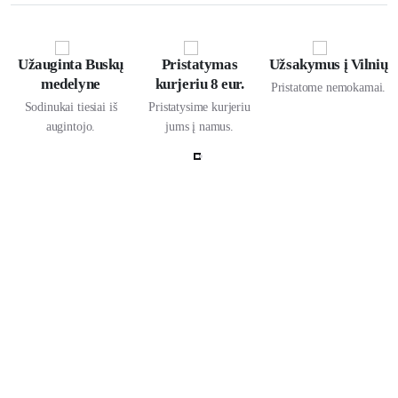
Užauginta Buskų
Pristatymas
Užsakymus į Vilnių
medelyne
kurjeriu 8 eur.
Pristatome nemokamai.
Sodinukai tiesiai iš
Pristatysime kurjeriu
augintojo.
jums į namus.