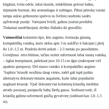
kūginiai, tvirta odele, labai skanūs, minkštimas gelsvai baltas,
tirpstantis burnoje, itin aromatingas ir sultingas. Pilnai prinokę vaisiai
tampa aukso geltonumo spalvos su švelniu raudoniu saulės
apšviestoje pusėje. Vartojami švieži, galima įvairiai perdirbti.
Tinkamai sandėliuojant, derlius išsilaiko iki gruodžio.
Vaismedžiai
koloninio tipo, lėto augimo, formuoja glaustą,
kompaktišką vainiką, kuris siekia apie 3 m aukščio ir šakojasi į plotį
iki 1,0–1,5 m. Pradeda derėti anksti – 2-3 metais po pasodinimo.
Genėjimas nėra būtinas, tačiau norint suformuoti labai siaurą vainiką
– ūgliai trumpinami, paliekant juos 10-15 cm ilgio (nukerpant virš
apatinio pumpuro). Dėl siauro vainiko ir kompaktiško augimo
‘Saphira’ kriaušė neužima daug vietos, todėl gali tapti puikia
alternatyva dekoratyviniams augalams, kurie labai populiarūs
auginant terasoje. Ypač dekoratyviai koloninių kriaušių medeliai
atrodo pavasarį, pasipuošę baltų žiedų gausa. Sodinant sode, iš
kriaušių galima suformuoti gražią gyvatvorę (sodinant kas 1,0–1,5
m).