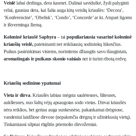
Veislė
labai derlinga, dera kasmet. Dalinai savidulkė, žydi palyginti
vėlai, gausiau dera, kai šalia auga kitų veislių kriaušės: ‘Decora’,
‘Konferencinė’, ‘Obelisk’, ‘Condo’, ‘Concorde’ ar kt. Atspari ligoms
ir ištverminga žiemą.
Koloninė kriaušė Saphyra
– tai
populiariausia vasarinė koloninė
kriaušių veislė,
pateisinanti net reikliausių sodininkų lūkesčius.
Puikus pasirinkimas visiems, norintiems džiaugtis savo išaugintais,
aromatingais ir puikaus skonio vaisiais
net ir turint ribotą erdvę.
Kriaušių sodinimo ypatumai
Vieta ir dirva
. Kriaušės labiau mėgsta saulėtesnes, šiltesnes,
aukštesnes, nuo šaltų vėjų apsaugotas sodo vietas. Dirvai kriaušės
nėra reiklios, bet geriau auga sunkesnėse, pakankamai drėgnose,
vandeniui laidžiose dirvose (nepakenčia drėgnų ir užmirkusių vietų).
Tinkamiausi silpnai rūgštūs priemolio dirvožemiai.