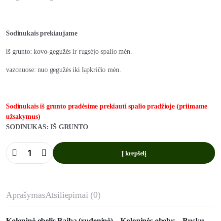
Sodinukais prekiaujame
iš grunto: kovo-gegužės ir rugsėjo-spalio mėn.
vazonuose: nuo gegužės iki lapkričio mėn.
Sodinukais iš grunto pradėsime prekiauti spalio pradžioje (priimame
užsakymus)
SODINUKAS: IŠ GRUNTO
Į krepšelį
Koloninė
obelis
Baiba
(rudeninė)
kiekis
Aprašymas
Atsiliepimai (0)
Koloninė obelis Baiba (rudeninė) – Koloninės obelys – Buskų