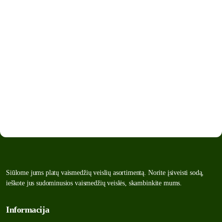
Siūlome jums platų vaismedžių veislių asortimentą. Norite įsiveisti sodą,
ieškote jus sudominusios vaismedžių veislės, skambinkite mums.
Informacija