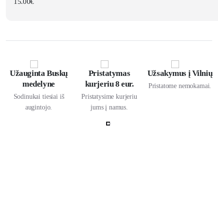
15.00
€
Užauginta Buskų
Pristatymas
Užsakymus į Vilnių
medelyne
kurjeriu 8 eur.
Pristatome nemokamai.
Sodinukai tiesiai iš
Pristatysime kurjeriu
augintojo.
jums į namus.