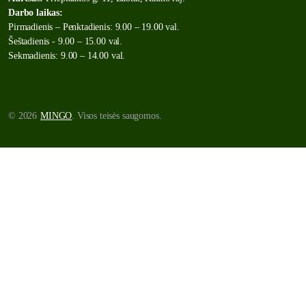
Darbo laikas:
Pirmadienis – Penktadienis: 9.00 – 19.00 val.
Šeštadienis - 9.00 – 15.00 val.
Sekmadienis: 9.00 – 14.00 val.
© 2026
MINGO
. Visos teisės saugomos.