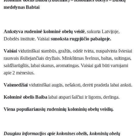
medelynas Babtai
Ankstyva rudeninė koloninė obelų veislė
, sukurta Latvijoje,
Dobelės institute. Vaisiai
sunoksta rugpjūčio pabaigoje.
Vaisiai
vidutiniškai stambūs, gražūs, odelė tvirta, nuspalvinta šviesiai
rausvais išsiliejančiais dryžiais. Minkštimas švelnus, baltas, sultingas,
saldžiarūgštis, labai skanus, aromatingas. Vaisiai gali būti vartojami
apie 2 mėnesius.
Vaismedžiai
vidutiniškai augūs, nešakoti, derėti pradeda labai anksti.
Koloninė obelis Baiba
labai atspari šalčiui ir ligoms, derlinga.
Viena populiariausių rudeninių koloninių obelų veislių.
Daugiau informacijos apie kolonines obelis, koloninių obelų