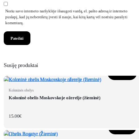
Noriu savo interneto naršyklėje išsaugoti vardą, el. pašto adresą ir interneto
puslapį, kad jų nebereiktų įvesti iš naujo, kai kitą kartą vėl norėsiu parašyti
komentarą.
Susiję produktai
Į krepšelį
Koloninės obelys
Koloninė obelis Moskovskoje ožerelje (žieminė)
15.00
€
Daugiau