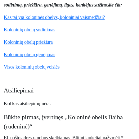
sodinimą, priežiūra, genėjimą, ligas, kenkėjus sužinosite čia:
Kas tai yra koloninės obelys, koloniniai vaismedžiai?
Koloninių obelų sodinimas
Koloninių obelų priežiūra
Koloninių obelų genėjimas
Visos koloninių obelų veislės
Atsiliepimai
Kol kas atsiliepimų nėra.
Būkite pirmas, įvertinęs „Koloninė obelis Baiba
(rudeninė)“
El. pašto adresas nebus skelbiamas.
Būtini laukeliai pažymėti
*