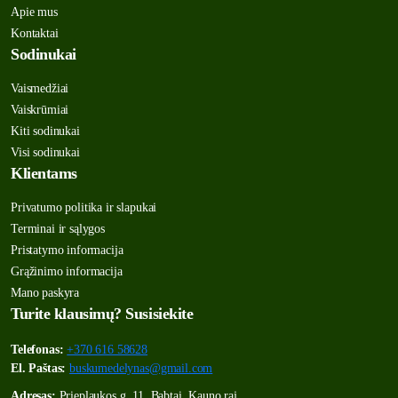
Apie mus
Kontaktai
Sodinukai
Vaismedžiai
Vaiskrūmiai
Kiti sodinukai
Visi sodinukai
Klientams
Privatumo politika ir slapukai
Terminai ir sąlygos
Pristatymo informacija
Grąžinimo informacija
Mano paskyra
Turite klausimų? Susisiekite
Telefonas:
+370 616 58628
El. Paštas:
buskumedelynas@gmail.com
Adresas:
Prieplaukos g. 11, Babtai, Kauno raj.