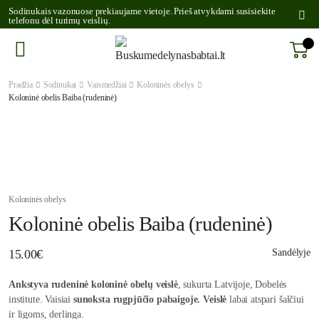
Sodinukais vazonuose prekiaujame vietoje. Prieš atvykdami susisiekite
telefonu dėl turimų veislių.
Pradžia
Sodinukai
Vaismedžiai
Koloninės obelys
Koloninė obelis Baiba (rudeninė)
Koloninės obelys
Koloninė obelis Baiba (rudeninė)
15.00
€
Sandėlyje
Ankstyva rudeninė koloninė obelų veislė
, sukurta Latvijoje, Dobelės
institute. Vaisiai
sunoksta rugpjūčio pabaigoje. Veislė
labai atspari šalčiui
ir ligoms, derlinga.