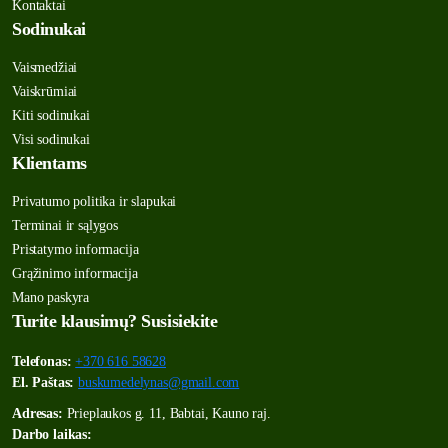
Kontaktai
Sodinukai
Vaismedžiai
Vaiskrūmiai
Kiti sodinukai
Visi sodinukai
Klientams
Privatumo politika ir slapukai
Terminai ir sąlygos
Pristatymo informacija
Grąžinimo informacija
Mano paskyra
Turite klausimų? Susisiekite
Telefonas:
+370 616 58628
El. Paštas:
buskumedelynas@gmail.com
Adresas:
Prieplaukos g. 11, Babtai, Kauno raj.
Darbo laikas: