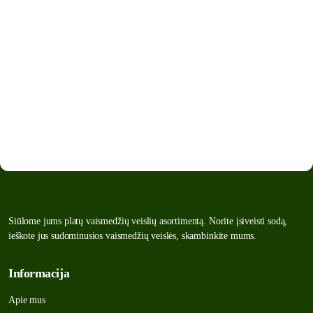
Siūlome jums platų vaismedžių veislių asortimentą. Norite įsiveisti sodą,
ieškote jus sudominusios vaismedžių veislės, skambinkite mums.
Informacija
Apie mus