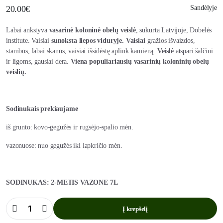
20.00
€
Sandėlyje
Labai ankstyva
vasarinė koloninė obelų veislė
, sukurta Latvijoje, Dobelės
institute. Vaisiai
sunoksta liepos viduryje.
Vaisiai
gražios išvaizdos,
stambūs, labai skanūs, vaisiai išsidėstę aplink kamieną.
Veislė
atspari šalčiui
ir ligoms, gausiai dera.
Viena populiariausių vasarinių koloninių obelų
veislių.
Sodinukais prekiaujame
iš grunto: kovo-gegužės ir rugsėjo-spalio mėn.
vazonuose: nuo gegužės iki lapkričio mėn.
SODINUKAS: 2-METIS VAZONE 7L
Į krepšelį
Koloninė
obelis