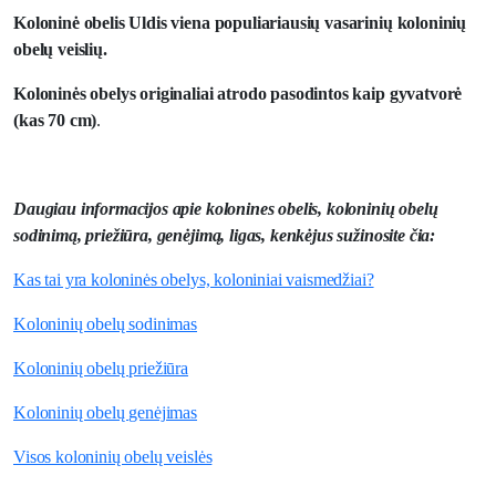
Koloninė obelis Uldis viena populiariausių vasarinių koloninių
obelų veislių.
Koloninės obelys originaliai atrodo pasodintos kaip gyvatvorė
(kas 70 cm)
.
Daugiau informacijos apie kolonines obelis, koloninių obelų
sodinimą, priežiūra, genėjimą, ligas, kenkėjus sužinosite čia:
Kas tai yra koloninės obelys, koloniniai vaismedžiai?
Koloninių obelų sodinimas
Koloninių obelų priežiūra
Koloninių obelų genėjimas
Visos koloninių obelų veislės