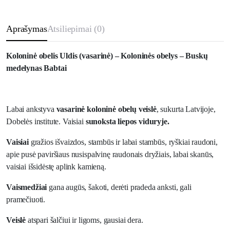
Uldis
(vasarinė)
kiekis
Aprašymas
Atsiliepimai (0)
Koloninė obelis Uldis (vasarinė) – Koloninės obelys – Buskų
medelynas Babtai
Labai ankstyva
vasarinė koloninė obelų veislė
, sukurta Latvijoje,
Dobelės institute. Vaisiai
sunoksta liepos viduryje.
Vaisiai
gražios išvaizdos, stambūs ir labai stambūs, ryškiai raudoni,
apie pusė paviršiaus nusispalvinę raudonais dryžiais, labai skanūs,
vaisiai išsidėstę aplink kamieną.
Vaismedžiai
gana augūs, šakoti, derėti pradeda anksti, gali
pramečiuoti.
Veislė
atspari šalčiui ir ligoms, gausiai dera.