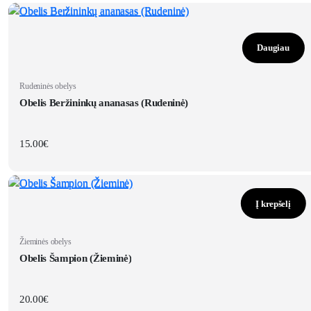
Daugiau
Rudeninės obelys
Obelis Beržininkų ananasas (Rudeninė)
15.00
€
Į krepšelį
Žieminės obelys
Obelis Šampion (Žieminė)
20.00
€