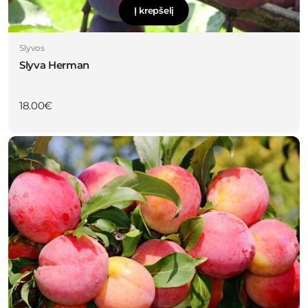
Į krepšelį
Slyvos
Slyva Herman
18.00
€