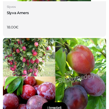
Slyvos
Slyva Amers
18.00
€
Į krepšelį