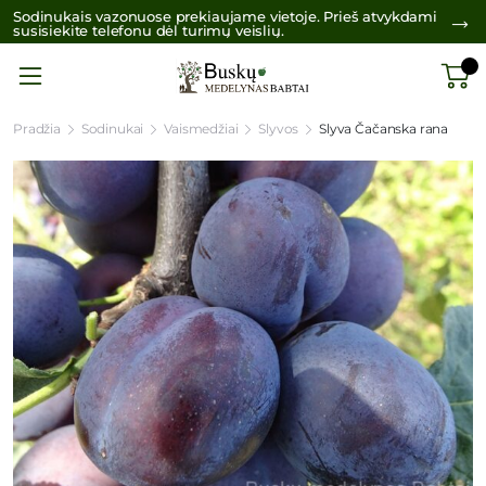
Sodinukais vazonuose prekiaujame vietoje. Prieš atvykdami
susisiekite telefonu dėl turimų veislių.
Pradžia
Sodinukai
Vaismedžiai
Slyvos
Slyva Čačanska rana