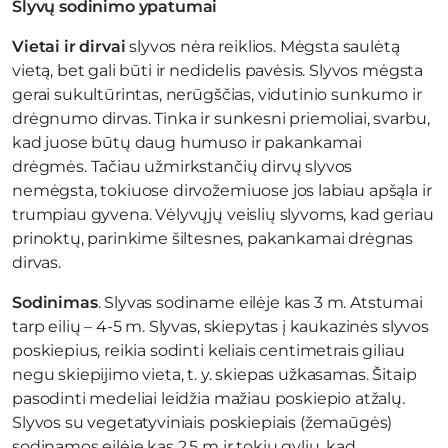
Slyvų sodinimo ypatumai
Vietai ir dirvai
slyvos nėra reiklios. Mėgsta saulėtą
vietą, bet gali būti ir nedidelis pavėsis. Slyvos mėgsta
gerai sukultūrintas, nerūgščias, vidutinio sunkumo ir
drėgnumo dirvas. Tinka ir sunkesni priemoliai, svarbu,
kad juose būtų daug humuso ir pakankamai
drėgmės. Tačiau užmirkstančių dirvų slyvos
nemėgsta, tokiuose dirvožemiuose jos labiau apšąla ir
trumpiau gyvena. Vėlyvųjų veislių slyvoms, kad geriau
prinoktų, parinkime šiltesnes, pakankamai drėgnas
dirvas.
Sodinimas
. Slyvas sodiname eilėje kas 3 m. Atstumai
tarp eilių – 4-5 m. Slyvas, skiepytas į kaukazinės slyvos
poskiepius, reikia sodinti keliais centimetrais giliau
negu skiepijimo vieta, t. y. skiepas užkasamas. Šitaip
pasodinti medeliai leidžia mažiau poskiepio atžalų.
Slyvos su vegetatyviniais poskiepiais (žemaūgės)
sodinamos eilėje kas 2,5 m ir tokiu gyliu, kad