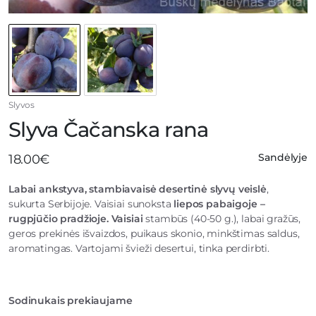
Slyvos
Slyva Čačanska rana
Sandėlyje
18.00
€
Labai ankstyva, stambiavaisė desertinė slyvų veislė
,
sukurta Serbijoje. Vaisiai sunoksta
liepos pabaigoje –
rugpjūčio pradžioje. Vaisiai
stambūs (40-50 g.), labai gražūs,
geros prekinės išvaizdos, puikaus skonio, minkštimas saldus,
aromatingas. Vartojami švieži desertui, tinka perdirbti.
Sodinukais prekiaujame