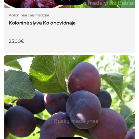
Koloniniai vaismedžiai
Koloninė slyva Kolonovidnaja
25.00
€