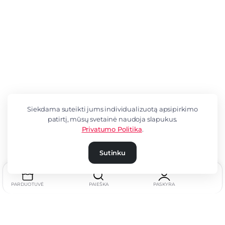
Siekdama suteikti jums individualizuotą apsipirkimo
patirtį, mūsų svetainė naudoja slapukus.
Privatumo Politika
.
Sutinku
PARDUOTUVĖ
PAIEŠKA
PASKYRA