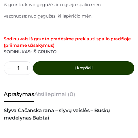
iš grunto: kovo-gegužės ir rugsėjo-spalio mėn.
vazonuose: nuo gegužės iki lapkričio mėn.
Sodinukais iš grunto pradėsime prekiauti spalio pradžioje
(priimame užsakymus)
SODINUKAS: IŠ GRUNTO
Į krepšelį
Slyva
Čačanska
rana
kiekis
Aprašymas
Atsiliepimai (0)
Slyva Čačanska rana – slyvų veislės – Buskų
medelynas Babtai