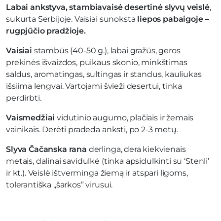
Labai ankstyva, stambiavaisė desertinė slyvų veislė
,
sukurta Serbijoje. Vaisiai sunoksta
liepos pabaigoje –
rugpjūčio pradžioje.
Vaisiai
stambūs (40-50 g.), labai gražūs, geros
prekinės išvaizdos, puikaus skonio, minkštimas
saldus, aromatingas, sultingas ir standus, kauliukas
išsiima lengvai. Vartojami švieži desertui, tinka
perdirbti.
Vaismedžiai
vidutinio augumo, plačiais ir žemais
vainikais. Derėti pradeda anksti, po 2-3 metų.
Slyva Čačanska rana
derlinga, dera kiekvienais
metais, dalinai savidulkė (tinka apsidulkinti su ‘Stenli’
ir kt.). Veislė ištverminga žiemą ir atspari ligoms,
tolerantiška „šarkos” virusui.