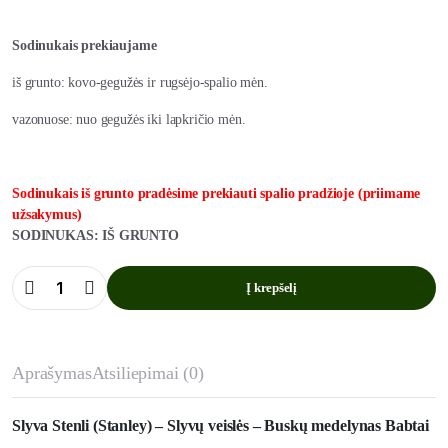
Sodinukais prekiaujame
iš grunto: kovo-gegužės ir rugsėjo-spalio mėn.
vazonuose: nuo gegužės iki lapkričio mėn.
Sodinukais iš grunto pradėsime prekiauti spalio pradžioje (priimame
užsakymus)
SODINUKAS: IŠ GRUNTO
Į krepšelį
Slyva
Stenli
kiekis
Aprašymas
Atsiliepimai (0)
Slyva Stenli (Stanley) – Slyvų veislės – Buskų medelynas Babtai