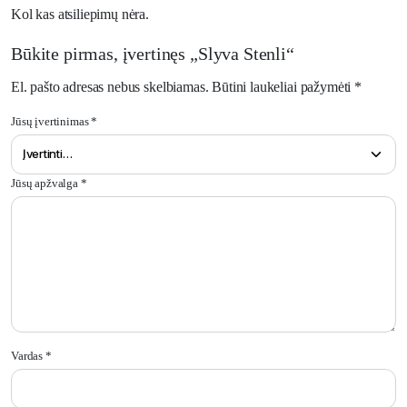
Kol kas atsiliepimų nėra.
Būkite pirmas, įvertinęs „Slyva Stenli“
El. pašto adresas nebus skelbiamas.
Būtini laukeliai pažymėti
*
Jūsų įvertinimas
*
Jūsų apžvalga
*
Vardas
*