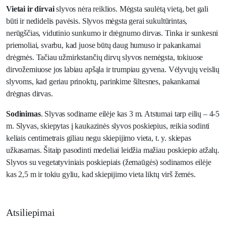
Vietai ir dirvai
slyvos nėra reiklios. Mėgsta saulėtą vietą, bet gali
būti ir nedidelis pavėsis. Slyvos mėgsta gerai sukultūrintas,
nerūgščias, vidutinio sunkumo ir drėgnumo dirvas. Tinka ir sunkesni
priemoliai, svarbu, kad juose būtų daug humuso ir pakankamai
drėgmės. Tačiau užmirkstančių dirvų slyvos nemėgsta, tokiuose
dirvožemiuose jos labiau apšąla ir trumpiau gyvena. Vėlyvųjų veislių
slyvoms, kad geriau prinoktų, parinkime šiltesnes, pakankamai
drėgnas dirvas.
Sodinimas
. Slyvas sodiname eilėje kas 3 m. Atstumai tarp eilių – 4-5
m. Slyvas, skiepytas į kaukazinės slyvos poskiepius, reikia sodinti
keliais centimetrais giliau negu skiepijimo vieta, t. y. skiepas
užkasamas. Šitaip pasodinti medeliai leidžia mažiau poskiepio atžalų.
Slyvos su vegetatyviniais poskiepiais (žemaūgės) sodinamos eilėje
kas 2,5 m ir tokiu gyliu, kad skiepijimo vieta liktų virš žemės.
Atsiliepimai