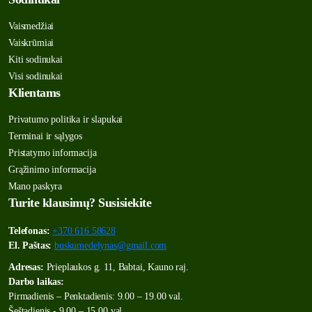
Vaismedžiai
Vaiskrūmiai
Kiti sodinukai
Visi sodinukai
Klientams
Privatumo politika ir slapukai
Terminai ir sąlygos
Pristatymo informacija
Grąžinimo informacija
Mano paskyra
Turite klausimų? Susisiekite
Telefonas:
+370 616 58628
El. Paštas:
buskumedelynas@gmail.com
Adresas:
Prieplaukos g. 11, Babtai, Kauno raj.
Darbo laikas:
Pirmadienis – Penktadienis: 9.00 – 19.00 val.
Šeštadienis - 9.00 – 15.00 val.