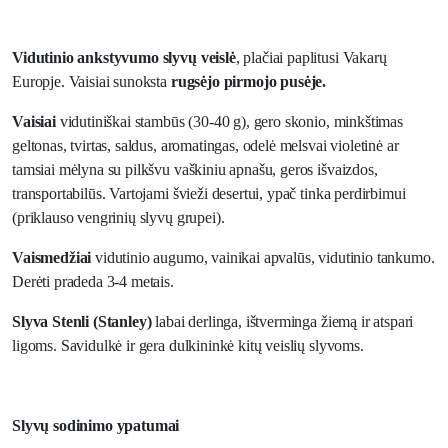
Vidutinio ankstyvumo slyvų veislė
, plačiai paplitusi Vakarų
Europje. Vaisiai sunoksta
rugsėjo pirmojo pusėje.
Vaisiai
vidutiniškai stambūs (30-40 g), gero skonio, minkštimas
geltonas, tvirtas, saldus, aromatingas, odelė melsvai violetinė ar
tamsiai mėlyna su pilkšvu vaškiniu apnašu, geros išvaizdos,
transportabilūs. Vartojami švieži desertui, ypač tinka perdirbimui
(priklauso vengrinių slyvų grupei).
Vaismedžiai
vidutinio augumo, vainikai apvalūs, vidutinio tankumo.
Derėti pradeda 3-4 metais.
Slyva Stenli (Stanley)
labai derlinga, ištverminga žiemą ir atspari
ligoms. Savidulkė ir gera dulkininkė kitų veislių slyvoms.
Slyvų sodinimo ypatumai