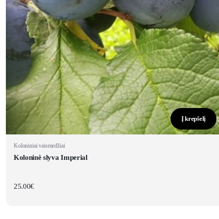
Į krepšelį
Koloniniai vaismedžiai
Koloninė slyva Imperial
25.00
€