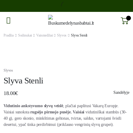
Pradžia
Sodinukai
Vaismedžiai
Slyvos
Slyva Stenli
Slyvos
Slyva Stenli
18.00
€
Sandėlyje
Vidutinio ankstyvumo slyvų veislė
, plačiai paplitusi Vakarų Europje.
Vaisiai sunoksta
rugsėjo pirmojo pusėje. Vaisiai
vidutiniškai stambūs (30-
40 g), gero skonio, minkštimas geltonas, tvirtas, saldus, vartojami švieži
desertui, ypač tinka perdirbimui (priklauso vengrinių slyvų grupei).