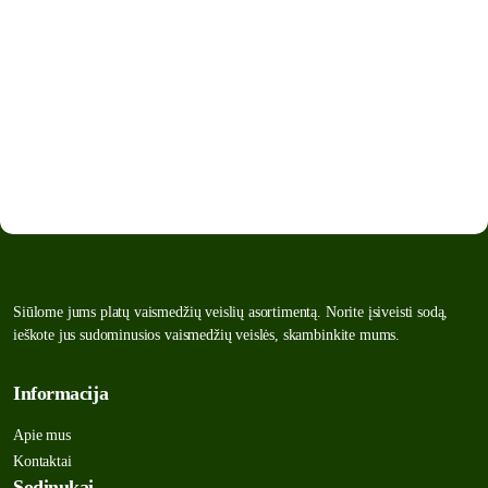
Siūlome jums platų vaismedžių veislių asortimentą. Norite įsiveisti sodą,
ieškote jus sudominusios vaismedžių veislės, skambinkite mums.
Informacija
Apie mus
Kontaktai
Sodinukai