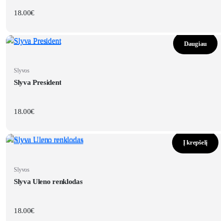
18.00
€
Daugiau
Slyvos
Slyva President
18.00
€
Į krepšelį
Slyvos
Slyva Uleno renklodas
18.00
€