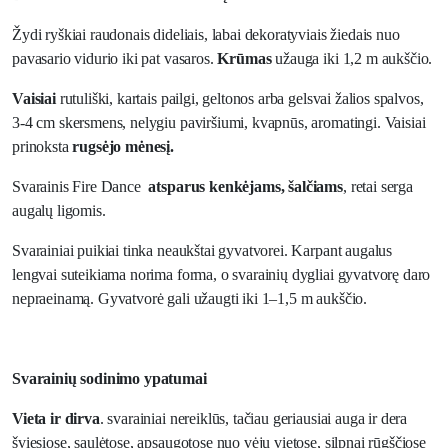
Žydi ryškiai raudonais dideliais, labai dekoratyviais žiedais nuo
pavasario vidurio iki pat vasaros.
Krūmas
užauga iki 1,2 m aukščio.
Vaisiai
rutuliški, kartais pailgi, geltonos arba gelsvai žalios spalvos,
3-4 cm skersmens, nelygiu paviršiumi, kvapnūs, aromatingi. Vaisiai
prinoksta
rugsėjo mėnesį.
Svarainis Fire Dance
atsparus kenkėjams, šalčiams
, retai serga
augalų ligomis.
Svarainiai puikiai tinka neaukštai gyvatvorei. Karpant augalus
lengvai suteikiama norima forma, o svarainių dygliai gyvatvorę daro
nepraeinamą. Gyvatvorė gali užaugti iki 1–1,5 m aukščio.
Svarainių sodinimo ypatumai
Vieta ir dirva
. svarainiai nereiklūs, tačiau geriausiai auga ir dera
šviesiose, saulėtose, apsaugotose nuo vėjų vietose, silpnai rūgščiose