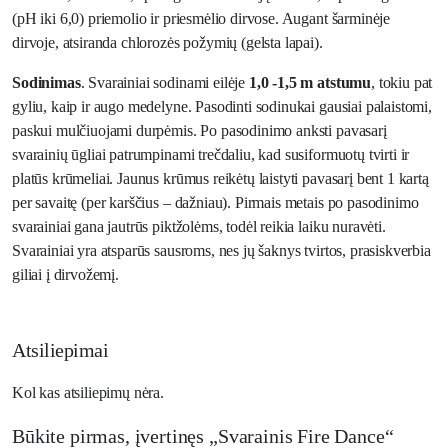
(pH iki 6,0) priemolio ir priesmėlio dirvose. Augant šarminėje
dirvoje, atsiranda chlorozės požymių (gelsta lapai).
Sodinimas
. Svarainiai sodinami eilėje
1,0 -1,5 m atstumu
, tokiu pat
gyliu, kaip ir augo medelyne. Pasodinti sodinukai gausiai palaistomi,
paskui mulčiuojami durpėmis. Po pasodinimo anksti pavasarį
svarainių ūgliai patrumpinami trečdaliu, kad susiformuotų tvirti ir
platūs krūmeliai. Jaunus krūmus reikėtų laistyti pavasarį bent 1 kartą
per savaitę (per karščius – dažniau). Pirmais metais po pasodinimo
svarainiai gana jautrūs piktžolėms, todėl reikia laiku nuravėti.
Svarainiai yra atsparūs sausroms, nes jų šaknys tvirtos, prasiskverbia
giliai į dirvožemį.
Atsiliepimai
Kol kas atsiliepimų nėra.
Būkite pirmas, įvertinęs „Svarainis Fire Dance“