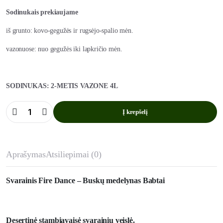
Sodinukais prekiaujame
iš grunto: kovo-gegužės ir rugsėjo-spalio mėn.
vazonuose: nuo gegužės iki lapkričio mėn.
SODINUKAS: 2-METIS VAZONE 4L
Į krepšelį
Svarainis
Fire
Dance
kiekis
Aprašymas
Atsiliepimai (0)
Svarainis Fire Dance – Buskų medelynas Babtai
Desertinė stambiavaisė svarainių veislė.