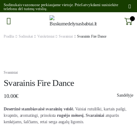
Sodinukais vazonuose prekiaujame vietoje. Prieš atvykdami susisiekite
telefonu dėl turimų veislių.
Pradžia
Sodinukai
Vaiskrūmiai
Svarainiai
Svarainis Fire Dance
Svarainiai
Svarainis Fire Dance
10.00
€
Sandėlyje
Desertinė stambiavaisė svarainių veislė.
Vaisiai rutuliški, kartais pailgi,
kvapnūs, aromatingi, prinoksta
rugsėjo mėnesį. Svarainiai
atsparūs
kenkėjams, šalčiams, retai serga augalų ligomis.