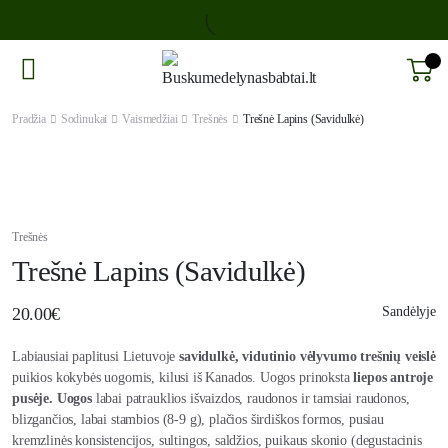
Pradžia
Sodinukai
Vaismedžiai
Trešnės
Trešnė Lapins (Savidulkė)
Trešnės
Trešnė Lapins (Savidulkė)
20.00
€
Sandėlyje
Labiausiai paplitusi Lietuvoje
savidulkė, vidutinio vėlyvumo trešnių veislė
puikios kokybės uogomis, kilusi iš Kanados. Uogos prinoksta
liepos antroje
pusėje. Uogos
labai patrauklios išvaizdos, raudonos ir tamsiai raudonos,
blizgančios, labai stambios (8-9 g), plačios širdiškos formos, pusiau
kremzlinės konsistencijos, sultingos, saldžios, puikaus skonio (degustacinis