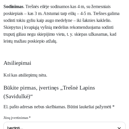
Sodinimas
. Trešnės eilėje sodinamos kas 4 m, su žemesniais
poskiepiais – kas 3 m. Atstumai tarp eilių – 4-5 m. Trešnes galima
sodinti tokiu gyliu kaip augo medelyne – iki šaknies kaklelio.
Skiepytus į kvapiąją vyšnią medelius rekomenduojama sodinti
truputį giliau negu skiepijimo vieta, t. y. skiepas užkasamas, kad
leistų mažiau poskiepio atžalų.
Atsiliepimai
Kol kas atsiliepimų nėra.
Būkite pirmas, įvertinęs „Trešnė Lapins
(Savidulkė)“
El. pašto adresas nebus skelbiamas.
Būtini laukeliai pažymėti
*
Jūsų įvertinimas
*