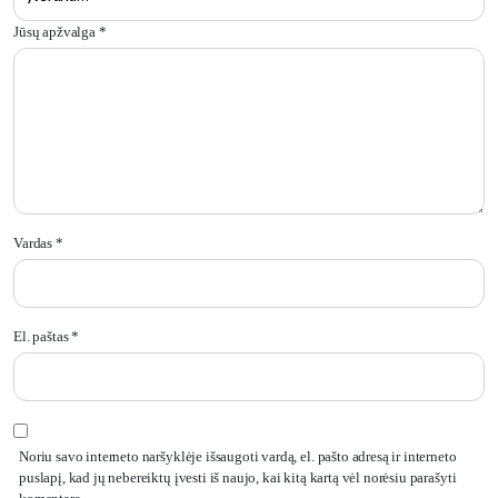
Jūsų apžvalga
*
Vardas
*
El. paštas
*
Noriu savo interneto naršyklėje išsaugoti vardą, el. pašto adresą ir interneto
puslapį, kad jų nebereiktų įvesti iš naujo, kai kitą kartą vėl norėsiu parašyti