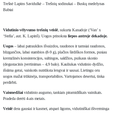
Trešnė Lapins Savidulkė – Trešnių sodinukai – Buskų medelynas
Babtai
Vidutinio vėlyvumo trešnių veislė
, sukurta Kanadoje (‘Van’ x
‘Stella’, aut. K. Lapinš). Uogos prinoksta
liepos antroje dekadoje.
Uogos
– labai patrauklios išvaizdos, raudonos ir tamsiai raudonos,
blizgančios, labai stambios (8-9 g), plačios širdiškos formos, pusiau
kremzlinės konsistencijos, sultingos, saldžios, puikaus skonio
(degustacinis įvertinimas – 4,9 balo). Kauliukas vidutinio dydžio,
išsiima gerai, vaiskotis nutrūksta lengvai ir sausai. Lietingu oru
uogos mažai trūkinėja, transportabilios. Vartojamos desertui, tinka
perdirbti.
Vaismedžiai
vidutinio augumo, tankiais piramidiškais vainikais.
Pradeda derėti 4-ais metais.
Veislė
dera gausiai ir kasmet, atspari ligoms, vidutiniškai ištverminga