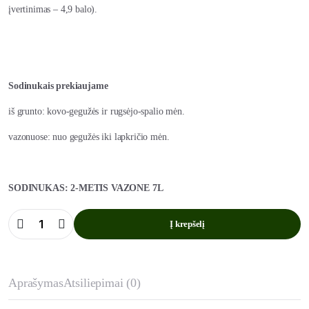
įvertinimas – 4,9 balo).
Sodinukais prekiaujame
iš grunto: kovo-gegužės ir rugsėjo-spalio mėn.
vazonuose: nuo gegužės iki lapkričio mėn.
SODINUKAS: 2-METIS VAZONE 7L
Į krepšelį
Trešnė
Lapins
(Savidulkė)
kiekis
Aprašymas
Atsiliepimai (0)