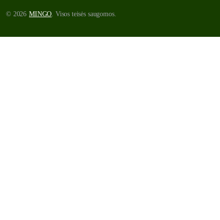
© 2026
MINGO
. Visos teisės saugomos.