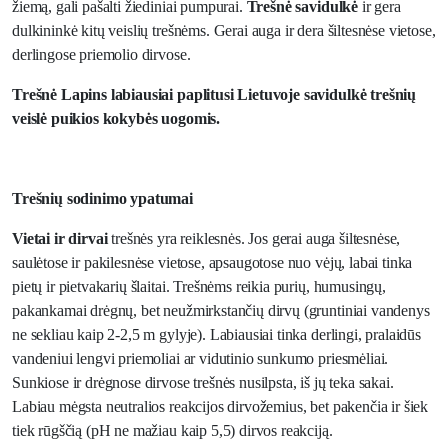
žiemą, gali pašalti žiediniai pumpurai.
Trešnė savidulkė
ir gera
dulkininkė kitų veislių trešnėms. Gerai auga ir dera šiltesnėse vietose,
derlingose priemolio dirvose.
Trešnė Lapins labiausiai paplitusi Lietuvoje savidulkė trešnių
veislė puikios kokybės uogomis.
Trešnių sodinimo ypatumai
Vietai ir dirvai
trešnės yra reiklesnės. Jos gerai auga šiltesnėse,
saulėtose ir pakilesnėse vietose, apsaugotose nuo vėjų, labai tinka
pietų ir pietvakarių šlaitai. Trešnėms reikia purių, humusingų,
pakankamai drėgnų, bet neužmirkstančių dirvų (gruntiniai vandenys
ne sekliau kaip 2-2,5 m gylyje). Labiausiai tinka derlingi, pralaidūs
vandeniui lengvi priemoliai ar vidutinio sunkumo priesmėliai.
Sunkiose ir drėgnose dirvose trešnės nusilpsta, iš jų teka sakai.
Labiau mėgsta neutralios reakcijos dirvožemius, bet pakenčia ir šiek
tiek rūgščią (pH ne mažiau kaip 5,5) dirvos reakciją.