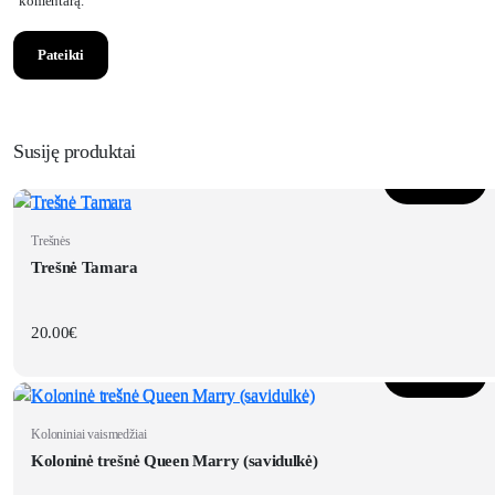
komentarą.
Susiję produktai
Į krepšelį
Trešnės
Trešnė Tamara
20.00
€
Į krepšelį
Koloniniai vaismedžiai
Koloninė trešnė Queen Marry (savidulkė)