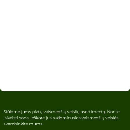
Siūlome jums platų vaismedžių veislių asortimentą. Norite
įsiveisti sodą, ieškote jus sudominusios vaismedžių veislės,
skambinkite mums.