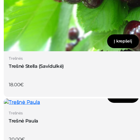
Į krepšelį
Trešnės
Trešnė Stella (Savidulkė)
18.00
€
Į krepšelį
Trešnės
Trešnė Paula
20.00
€