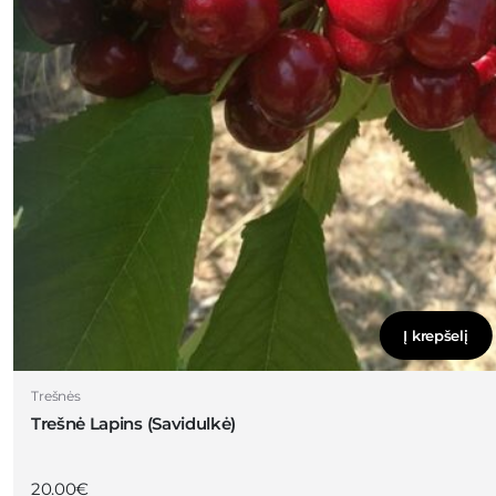
Į krepšelį
Trešnės
Trešnė Lapins (Savidulkė)
20.00
€