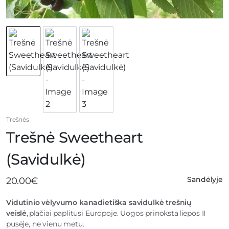
Trešnės
Trešnė Sweetheart
(Savidulkė)
Sandėlyje
20.00
€
Vidutinio vėlyvumo kanadietiška savidulkė trešnių
veislė
, plačiai paplitusi Europoje. Uogos prinoksta liepos II
pusėje, ne vienu metu.