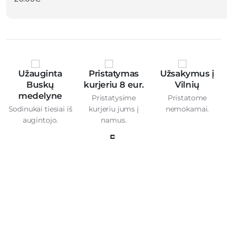
Užauginta
Pristatymas
Užsakymus į
Buskų
kurjeriu 8 eur.
Vilnių
medelyne
Pristatysime
Pristatome
Sodinukai tiesiai iš
kurjeriu jums į
nemokamai.
augintojo.
namus.