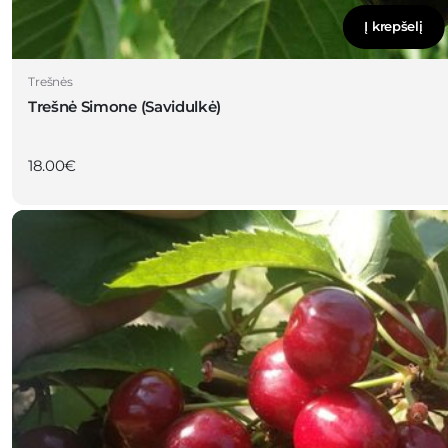
Į krepšelį
Trešnės
Trešnė Simone (Savidulkė)
18.00
€