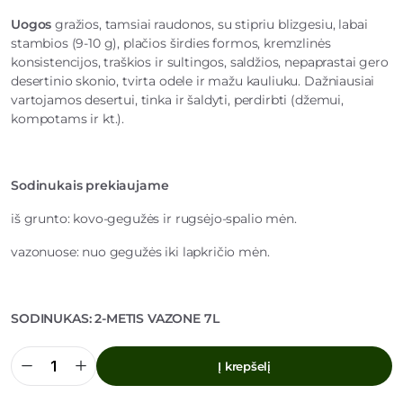
Uogos
gražios, tamsiai raudonos, su stipriu blizgesiu, labai
stambios (9-10 g), plačios širdies formos, kremzlinės
konsistencijos, traškios ir sultingos, saldžios, nepaprastai gero
desertinio skonio, tvirta odele ir mažu kauliuku. Dažniausiai
vartojamos desertui, tinka ir šaldyti, perdirbti (džemui,
kompotams ir kt.).
Sodinukais prekiaujame
iš grunto: kovo-gegužės ir rugsėjo-spalio mėn.
vazonuose: nuo gegužės iki lapkričio mėn.
SODINUKAS: 2-METIS VAZONE 7L
Į krepšelį
Trešnė
Sweetheart
(Savidulkė)