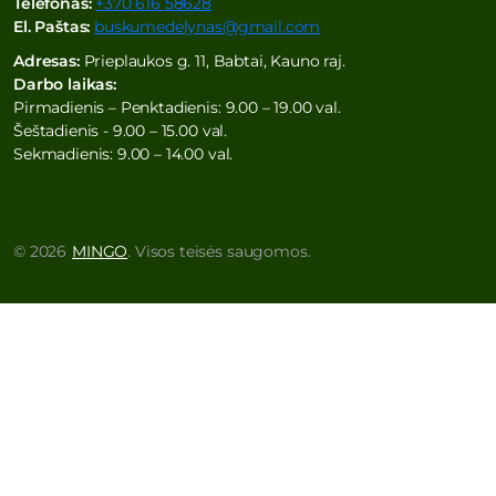
Telefonas:
+370 616 58628
El. Paštas:
buskumedelynas@gmail.com
Adresas:
Prieplaukos g. 11, Babtai, Kauno raj.
Darbo laikas:
Pirmadienis – Penktadienis: 9.00 – 19.00 val.
Šeštadienis - 9.00 – 15.00 val.
Sekmadienis: 9.00 – 14.00 val.
© 2026
MINGO
. Visos teisės saugomos.