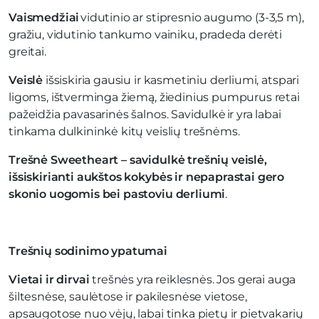
Vaismedžiai
vidutinio ar stipresnio augumo (3-3,5 m),
gražiu, vidutinio tankumo vainiku, pradeda derėti
greitai.
Veislė
išsiskiria gausiu ir kasmetiniu derliumi, atspari
ligoms, ištverminga žiemą, žiedinius pumpurus retai
pažeidžia pavasarinės šalnos. Savidulkė ir yra labai
tinkama dulkininkė kitų veislių trešnėms.
Trešnė Sweetheart – savidulkė trešnių veislė,
išsiskirianti aukštos kokybės ir nepaprastai gero
skonio uogomis bei pastoviu derliumi
.
Trešnių sodinimo ypatumai
Vietai ir dirvai
trešnės yra reiklesnės. Jos gerai auga
šiltesnėse, saulėtose ir pakilesnėse vietose,
apsaugotose nuo vėjų, labai tinka pietų ir pietvakarių