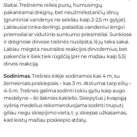
šlaitai. Trešnėms reikia purių, humusingų,
pakankamai drėgnų, bet neužmirkstančių dirvų
(gruntiniai vandenys ne sekliau kaip 2-2,5 m gylyje).
Labiausiai tinka derlingi, pralaidūs vandeniui lengvi
priemoliai ar vidutinio sunkumo priesmėliai. Sunkiose
ir drėgnose dirvose trešnės nusilpsta, iš jų teka sakai.
Labiau mėgsta neutralios reakcijos dirvožemius, bet
pakenčia ir šiek tiek rūgščią (pH ne mažiau kaip 5,5)
dirvos reakciją.
Sodinimas
. Trešnės eilėje sodinamos kas 4 m, su
žemesniais poskiepiais – kas 3 m. Atstumai tarp eilių –
4-5 m. Trešnes galima sodinti tokiu gyliu kaip augo
medelyne – iki šaknies kaklelio. Skiepytus į kvapiąją
vyšnią medelius rekomenduojama sodinti truputį
giliau negu skiepijimo vieta, t. y. skiepas užkasamas,
kad leistų mažiau poskiepio atžalų.