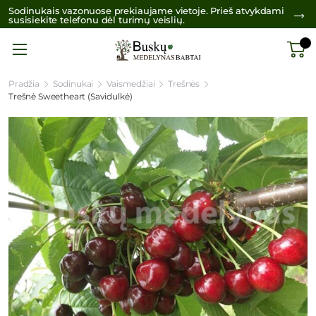
Sodinukais vazonuose prekiaujame vietoje. Prieš atvykdami
susisiekite telefonu dėl turimų veislių.
Pradžia
Sodinukai
Vaismedžiai
Trešnės
Trešnė Sweetheart (Savidulkė)