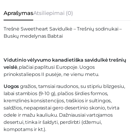
kiekis
Aprašymas
Atsiliepimai (0)
Trešnė Sweetheart Savidulkė – Trešnių sodinukai –
Buskų medelynas Babtai
Vidutinio vėlyvumo kanadietiška savidulkė trešnių
veislė
, plačiai paplitusi Europoje. Uogos
prinoksta liepos II pusėje, ne vienu metu.
Uogos
gražios, tamsiai raudonos, su stipriu blizgesiu,
labai stambios (9-10 g), plačios širdies formos,
kremzlinės konsistencijos, traškios ir sultingos,
saldžios, nepaprastai gero desertinio skonio, tvirta
odele ir mažu kauliuku. Dažniausiai vartojamos
desertui, tinka ir šaldyti, perdirbti (džemui,
kompotams ir kt.).