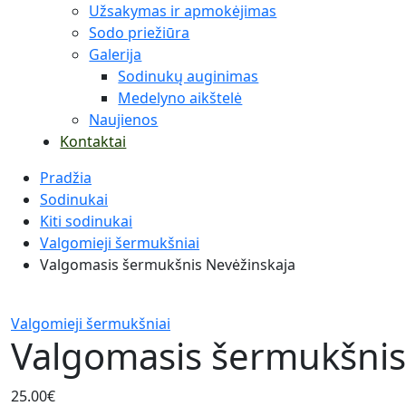
Užsakymas ir apmokėjimas
Sodo priežiūra
Galerija
Sodinukų auginimas
Medelyno aikštelė
Naujienos
Kontaktai
Pradžia
Sodinukai
Kiti sodinukai
Valgomieji šermukšniai
Valgomasis šermukšnis Nevėžinskaja
Valgomieji šermukšniai
Valgomasis šermukšnis
25.00
€