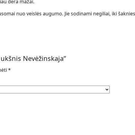
iau dera mažai.
ausomai nuo veislės augumo. Jie sodinami negiliai, iki šakn
mukšnis Nevėžinskaja“
mėti
*