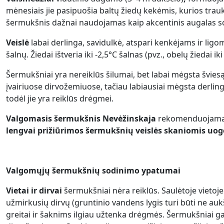
mėnesiais jie pasipuošia baltų žiedų kekėmis, kurios trauk
šermukšnis dažnai naudojamas kaip akcentinis augalas so
Veislė
labai derlinga, savidulkė, atspari kenkėjams ir ligo
šalnų. Žiedai ištveria iki -2,5°C šalnas (pvz., obelų žiedai iki
Šermukšniai yra nereiklūs šilumai, bet labai mėgsta šviesą 
įvairiuose dirvožemiuose, tačiau labiausiai mėgsta derling
todėl jie yra reiklūs drėgmei.
Valgomasis šermukšnis Nevėžinskaja
rekomenduojamas 
lengvai prižiūrimos šermukšnių veislės skaniomis uo
Valgomųjų šermukšnių sodinimo ypatumai
Vietai ir dirvai
šermukšniai nėra reiklūs. Saulėtoje vietoj
užmirkusių dirvų (gruntinio vandens lygis turi būti ne aukš
greitai ir šaknims ilgiau užtenka drėgmės. Šermukšniai g