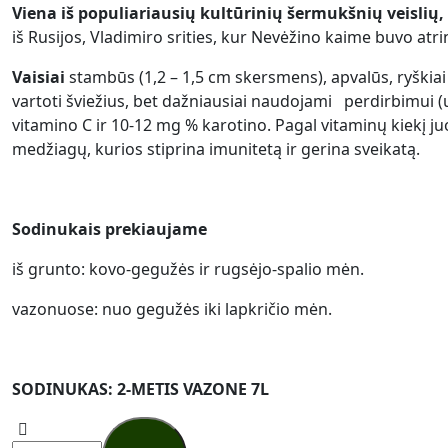
Viena iš populiariausių kultūrinių šermukšnių veislių,
iš Rusijos, Vladimiro srities, kur Nevėžino kaime buvo atri
Vaisiai
stambūs (1,2 – 1,5 cm skersmens), apvalūs, ryškiai 
vartoti šviežius, bet dažniausiai naudojami perdirbimui 
vitamino C ir 10-12 mg % karotino. Pagal vitaminų kiekį ju
medžiagų, kurios stiprina imunitetą ir gerina sveikatą.
Sodinukais prekiaujame
iš grunto: kovo-gegužės ir rugsėjo-spalio mėn.
vazonuose: nuo gegužės iki lapkričio mėn.
SODINUKAS: 2-METIS VAZONE 7L
Valgomasis
šermukšnis