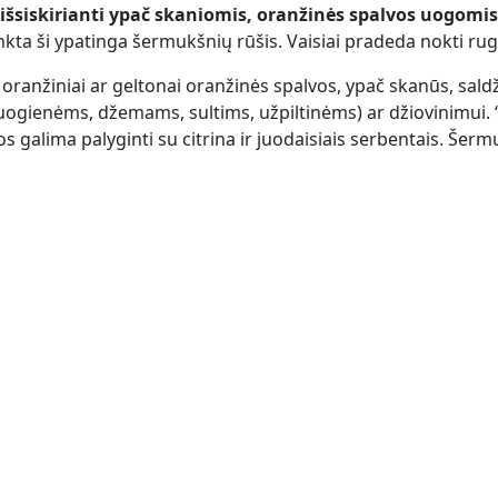
 išsiskirianti ypač skaniomis, oranžinės spalvos uogomi
nkta ši ypatinga šermukšnių rūšis. Vaisiai pradeda nokti rugs
oranžiniai ar geltonai oranžinės spalvos, ypač skanūs, sald
(uogienėms, džemams, sultims, užpiltinėms) ar džiovinimui. 
os galima palyginti su citrina ir juodaisiais serbentais. Še