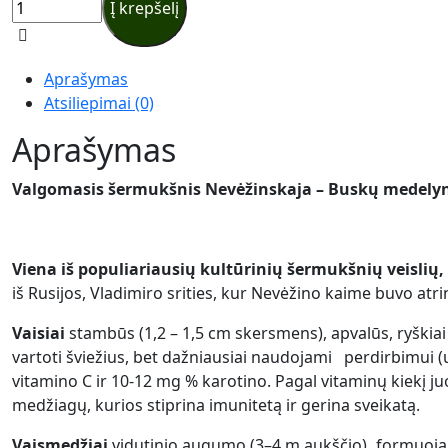
Į krepšelį
Nevėžinskaja
kiekis
Aprašymas
Atsiliepimai (0)
Aprašymas
Valgomasis šermukšnis Nevėžinskaja – Buskų medely
Viena iš populiariausių kultūrinių šermukšnių veislių,
iš Rusijos, Vladimiro srities, kur Nevėžino kaime buvo atri
Vaisiai
stambūs (1,2 – 1,5 cm skersmens), apvalūs, ryškiai 
vartoti šviežius, bet dažniausiai naudojami perdirbimui 
vitamino C ir 10-12 mg % karotino. Pagal vitaminų kiekį ju
medžiagų, kurios stiprina imunitetą ir gerina sveikatą.
Vaismedžiai
vidutinio augumo (3–4 m aukščio)
,
formuoja 