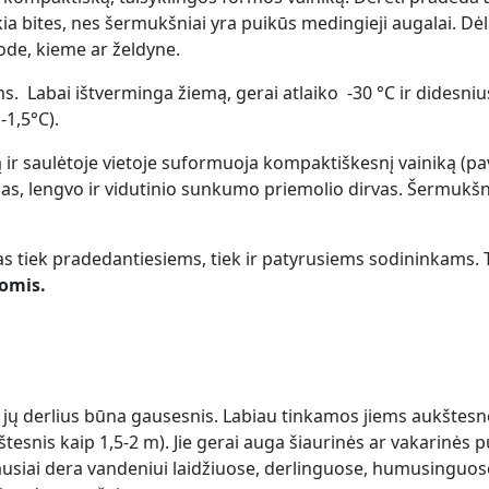
ia bites, nes šermukšniai yra puikūs medingieji augalai. Dėl 
de, kieme ar želdyne.
ms. Labai ištverminga žiemą, gerai atlaiko -30 °C ir didesnius
 -1,5°C).
ir saulėtoje vietoje suformuoja kompaktiškesnį vainiką (pavė
as, lengvo ir vidutinio sunkumo priemolio dirvas. Šermukšni
tiek pradedantiesiems, tiek ir patyrusiems sodininkams. 
gomis.
e jų derlius būna gausesnis. Labiau tinkamos jiems aukštesn
tesnis kaip 1,5-2 m). Jie gerai auga šiaurinės ar vakarinės p
ausiai dera vandeniui laidžiuose, derlinguose, humusinguos