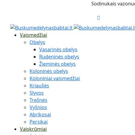
Sodinukais vazonuos
Vaismedžiai
Obelys
Vasarinės obelys
Rudeninės obelys
Žieminės obelys
Koloninės obelys
Koloniniai vaismedžiai
Kriaušės
Slyvos
Trešnės
Vyšnios
Abrikosai
Persikai
Vaiskrūmiai