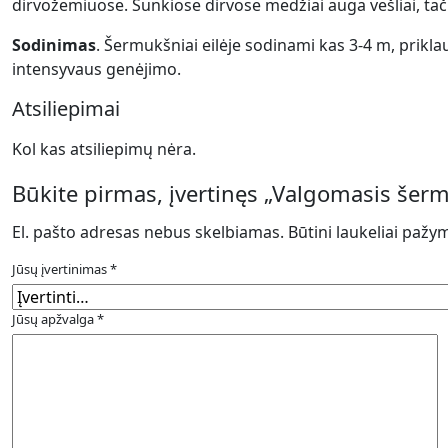
dirvožemiuose. Sunkiose dirvose medžiai auga vešliai, tač
Sodinimas
. Šermukšniai eilėje sodinami kas 3-4 m, prikl
intensyvaus genėjimo.
Atsiliepimai
Kol kas atsiliepimų nėra.
Būkite pirmas, įvertinęs „Valgomasis šer
El. pašto adresas nebus skelbiamas.
Būtini laukeliai pažy
Jūsų įvertinimas
*
Jūsų apžvalga
*