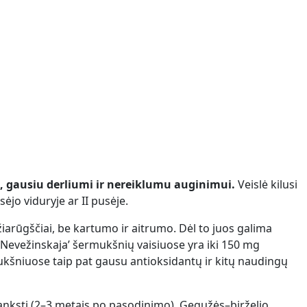
s, gausiu derliumi ir nereiklumu auginimui.
Veislė kilusi
ėjo viduryje ar II pusėje.
žiarūgščiai, be kartumo ir aitrumo. Dėl to juos galima
‘Nevežinskaja’ šermukšnių vaisiuose yra iki 150 mg
rmukšniuose taip pat gausu antioksidantų ir kitų naudingų
anksti (2–3 metais po pasodinimo). Gegužės–birželio