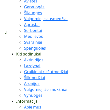
Avietės
Gervuogės
Šilauogės
Valgomieji sausmedžiai
Agrastai
Serbentai
Medlievos
Svarainiai
Spanguolės
Kiti sodinukai
Aktinidijos
Lazdynai
Graikiniai riešutmedžiai
Šilkmedžiai
Aronijos
Valgomieji šermukšniai
Vynuogės
Informacija
Apie mus