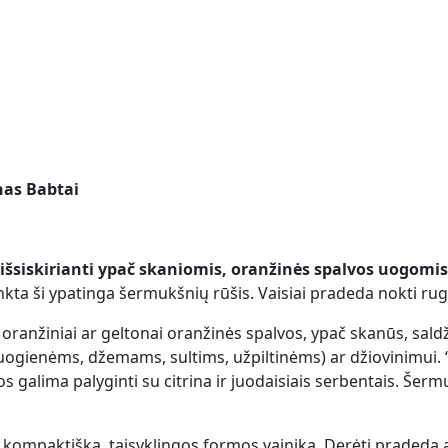
nas Babtai
 išsiskirianti ypač skaniomis, oranžinės spalvos uogomi
nkta ši ypatinga šermukšnių rūšis. Vaisiai pradeda nokti rugs
oranžiniai ar geltonai oranžinės spalvos, ypač skanūs, sald
(uogienėms, džemams, sultims, užpiltinėms) ar džiovinimui. 
os galima palyginti su citrina ir juodaisiais serbentais. Še
kompaktišką, taisyklingos formos vainiką. Derėti pradeda 