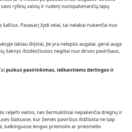
savo ryškių vaisių ir rudenį nusispalvinančių lapų
 šalčius. Pavasarį žydi vėlai, tai nelabai nukenčia nuo
syje labiau ištįsta). Jie yra nelepūs augalai, gerai auga
ų šaknys išsidėsčiusios negiliai nuo dirvos paviršiaus,
Tai
puikus pasirinkimas, ieškantiems derlingos ir
ės reljefo vietos, nes šermukšniai nepakenčia drėgnų ir
usės šlaituose, kur žemės paviršius išdžiūsta ne taip
e, kalkinguose lengvo priemolio ar priesmėlio