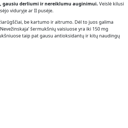
s, gausiu derliumi ir nereiklumu auginimui.
Veislė kilusi
ėjo viduryje ar II pusėje.
žiarūgščiai, be kartumo ir aitrumo. Dėl to juos galima
‘Nevežinskaja’ šermukšnių vaisiuose yra iki 150 mg
rmukšniuose taip pat gausu antioksidantų ir kitų naudingų